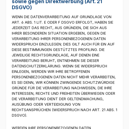
sowie gegen Direktwerbung (Art. 21
DSGVO)
WENN DIE DATENVERARBEITUNG AUF GRUNDLAGE VON
ART. 6 ABS. 1 LIT. E ODER F DSGVO ERFOLGT, HABEN SIE
JEDERZEIT DAS RECHT, AUS GRÜNDEN, DIE SICH AUS
IHRER BESONDEREN SITUATION ERGEBEN, GEGEN DIE
VERARBEITUNG IHRER PERSONENBEZOGENEN DATEN
WIDERSPRUCH EINZULEGEN; DIES GILT AUCH FÜR EIN AUF
DIESE BESTIMMUNGEN GESTÜTZTES PROFILING. DIE
JEWEILIGE RECHTSGRUNDLAGE, AUF DENEN EINE
VERARBEITUNG BERUHT, ENTNEHMEN SIE DIESER
DATENSCHUTZERKLÄRUNG. WENN SIE WIDERSPRUCH
EINLEGEN, WERDEN WIR IHRE BETROFFENEN
PERSONENBEZOGENEN DATEN NICHT MEHR VERARBEITEN,
ES SEI DENN, WIR KÖNNEN ZWINGENDE SCHUTZWÜRDIGE
GRÜNDE FÜR DIE VERARBEITUNG NACHWEISEN, DIE IHRE
INTERESSEN, RECHTE UND FREIHEITEN ÜBERWIEGEN ODER
DIE VERARBEITUNG DIENT DER GELTENDMACHUNG,
AUSÜBUNG ODER VERTEIDIGUNG VON
RECHTSANSPRÜCHEN (WIDERSPRUCH NACH ART. 21 ABS. 1
DSGVO).
WERDEN IHRE PERSONENBEZOGENEN DATEN