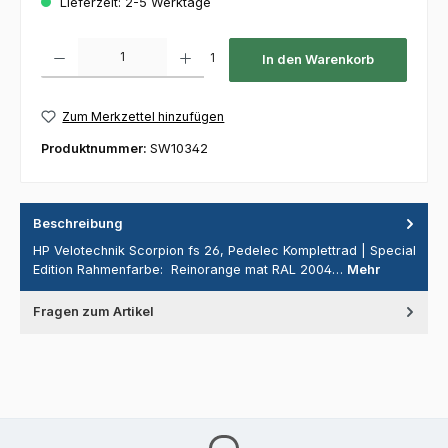
Lieferzeit: 2-5 Werktage
Produkt Anzahl: Gib den gewünschten Wert ein oder benutze die Schaltfl
1
In den Warenkorb
Zum Merkzettel hinzufügen
Produktnummer:
SW10342
Beschreibung
HP Velotechnik Scorpion fs 26, Pedelec Komplettrad | Special
Edition Rahmenfarbe: Reinorange mat RAL 2004…
Mehr
Fragen zum Artikel