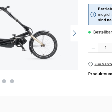
Betrieb
möglich
sind na
Bestellbar
Produkt Anzah
Zum Merkze
Produktnu