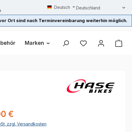
Deutsch
e
or Ort sind nach Terminvereinbarung weiterhin möglich.
ubehör
Marken
Beratung / Probefahrt
L
eis:
00 €
wSt. zzgl. Versandkosten