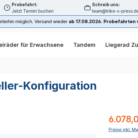
Probefahrt:
Schreib uns:
Jetzt Termin buchen
team@trike-x-press.d
iterhin möglich. Versand wieder
ab 17.08.2026
.
Probefahrten v
eiräder für Erwachsene
Tandem
Liegerad Z
ller-Konfiguration
Regulärer Pr
6.078,
Preise inkl. M