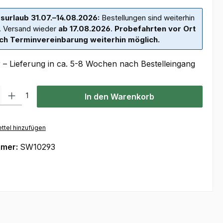
surlaub 31.07.–14.08.2026:
Bestellungen sind weiterhin
. Versand wieder
ab 17.08.2026
.
Probefahrten vor Ort
ch Terminvereinbarung weiterhin möglich.
 – Lieferung in ca. 5-8 Wochen nach Bestelleingang
l: Gib den gewünschten Wert ein oder benutze die Schaltflächen um
1
In den Warenkorb
ttel hinzufügen
mmer:
SW10293