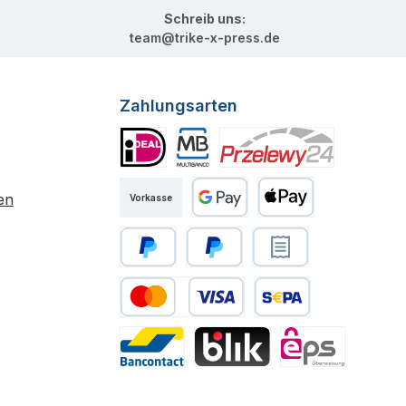
Schreib uns:
team@trike-x-press.de
Zahlungsarten
iDEAL
Multibanco
Przelewy24
en
Vorkasse
Google Pay
Apple Pay
PayPal
Später Bezahlen
Rechnungskauf
Kredit- oder Debitkarte
SEPA Lastschrift
Bancontact
BLIK
eps