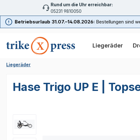
Rund um die Uhr erreichbar:
m Hauptinhalt springen
Zur Suche springen
Zur Hauptnavigation springen
05231 9810050
Betriebsurlaub 31.07.–14.08.2026:
Bestellungen sind we
Liegeräder
Dr
Liegeräder
Hase Trigo UP E | Topse
Bildergalerie überspringen