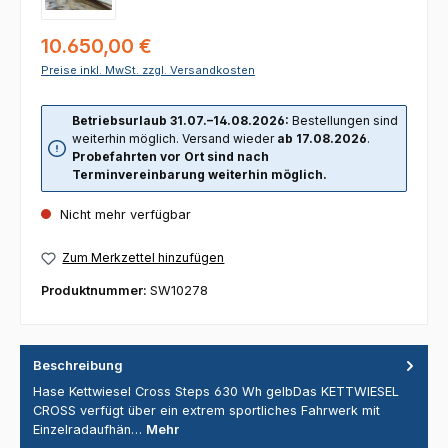
Regulärer Preis:
10.650,00 €
Preise inkl. MwSt. zzgl. Versandkosten
Betriebsurlaub 31.07.–14.08.2026:
Bestellungen sind
weiterhin möglich. Versand wieder
ab 17.08.2026
.
Probefahrten vor Ort sind nach
Terminvereinbarung weiterhin möglich.
Nicht mehr verfügbar
Zum Merkzettel hinzufügen
Produktnummer:
SW10278
Beschreibung
Hase Kettwiesel Cross Steps 630 Wh gelbDas KETTWIESEL
CROSS verfügt über ein extrem sportliches Fahrwerk mit
Einzelradaufhän…
Mehr