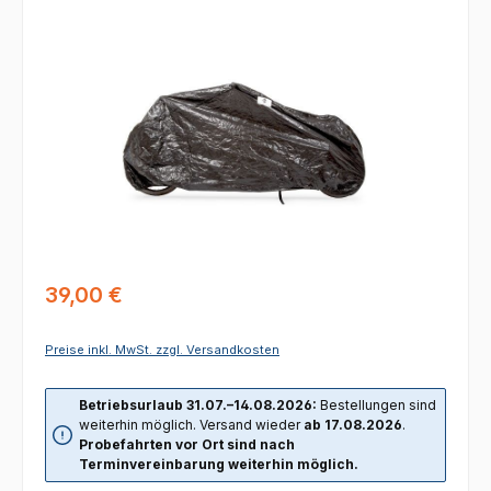
Bildergalerie überspringen
Regulärer Preis:
39,00 €
Preise inkl. MwSt. zzgl. Versandkosten
Betriebsurlaub 31.07.–14.08.2026:
Bestellungen sind
weiterhin möglich. Versand wieder
ab 17.08.2026
.
Probefahrten vor Ort sind nach
Terminvereinbarung weiterhin möglich.