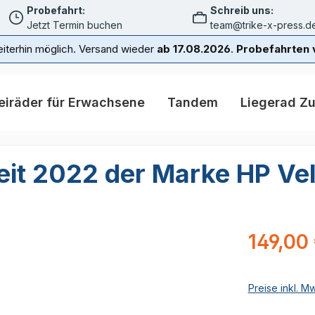
Probefahrt:
Schreib uns:
Jetzt Termin buchen
team@trike-x-press.d
iterhin möglich. Versand wieder
ab 17.08.2026
.
Probefahrten v
eiräder für Erwachsene
Tandem
Liegerad Z
eit 2022 der Marke HP Ve
Regulärer Pr
149,00
Preise inkl. M