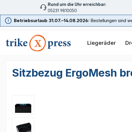
Rund um die Uhr erreichbar:
m Hauptinhalt springen
Zur Suche springen
Zur Hauptnavigation springen
05231 9810050
Betriebsurlaub 31.07.–14.08.2026:
Bestellungen sind we
Liegeräder
Dr
Sitzbezug ErgoMesh br
Bildergalerie überspringen