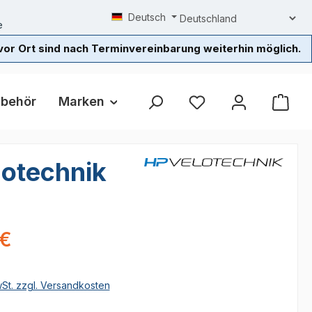
Deutsch
e
or Ort sind nach Terminvereinbarung weiterhin möglich.
ubehör
Marken
Beratung / Probefahrt
L
lotechnik
eis:
 €
wSt. zzgl. Versandkosten