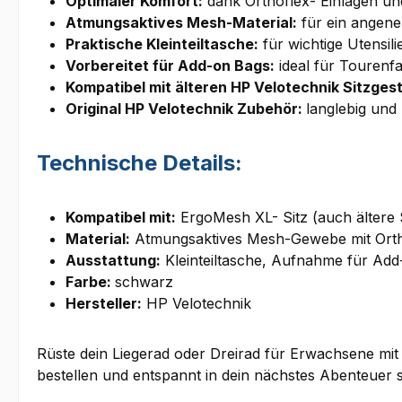
Optimaler Komfort:
dank Orthoflex- Einlagen u
Atmungsaktives Mesh-Material:
für ein angene
Praktische Kleinteiltasche:
für wichtige Utensil
Vorbereitet für Add-on Bags:
ideal für Tourenf
Kompatibel mit älteren HP Velotechnik Sitzgest
Original HP Velotechnik Zubehör:
langlebig und
Technische Details:
Kompatibel mit:
ErgoMesh XL- Sitz (auch ältere S
Material:
Atmungsaktives Mesh-Gewebe mit Orth
Ausstattung:
Kleinteiltasche, Aufnahme für Ad
Farbe:
schwarz
Hersteller:
HP Velotechnik
Rüste dein Liegerad oder Dreirad für Erwachsene mi
bestellen und entspannt in dein nächstes Abenteuer 