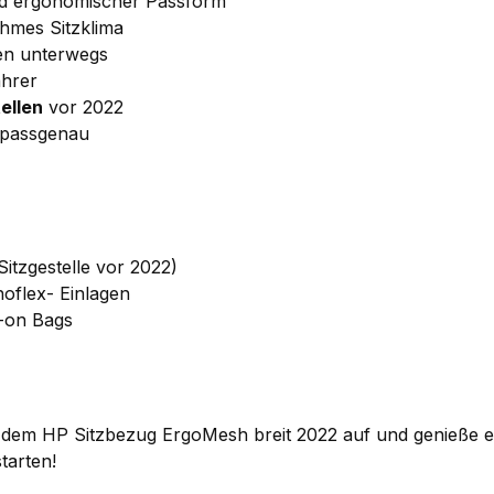
nd ergonomischer Passform
hmes Sitzklima
ien unterwegs
ahrer
ellen
vor 2022
 passgenau
itzgestelle vor 2022)
oflex- Einlagen
d-on Bags
t dem HP Sitzbezug ErgoMesh breit 2022 auf und genieße e
starten!