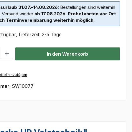
surlaub 31.07.–14.08.2026:
Bestellungen sind weiterhin
. Versand wieder
ab 17.08.2026
.
Probefahrten vor Ort
ch Terminvereinbarung weiterhin möglich.
fügbar, Lieferzeit: 2-5 Tage
l: Gib den gewünschten Wert ein oder benutze die Schaltflächen um
In den Warenkorb
ttel hinzufügen
mmer:
SW10077