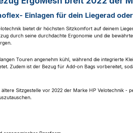
ezug ErgoMesh breit 2022 der M
oflex- Einlagen für dein Liegerad ode
technik bietet dir höchsten Sitzkomfort auf deinem Lieger
ezug durch seine durchdachte Ergonomie und die bewährte 
orgen.
langen Touren angenehm kühl, während die integrierte Klei
ietet. Zudem ist der Bezug für Add-on Bags vorbereitet, so
 ältere Sitzgestelle vor 2022 der Marke HP Velotechnik - 
auszutauschen.