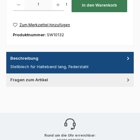
Produkt Anzahl: Gib den gewünschten Wert ein oder benutze die Schaltfl
1
In den Warenkorb
Zum Merkzettel hinzufügen
Produktnummer:
SW10132
Beschreibung
Stellblech für Halteband lang, Federstahl
Fragen zum Artikel
Rund um die Uhr erreichbar: