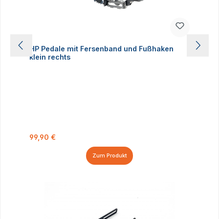
HP Pedale mit Fersenband und Fußhaken
klein rechts
Regulärer Preis:
99,90 €
Zum Produkt