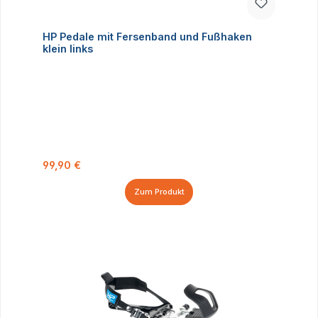
HP Pedale mit Fersenband und Fußhaken
klein links
Regulärer Preis:
99,90 €
Zum Produkt