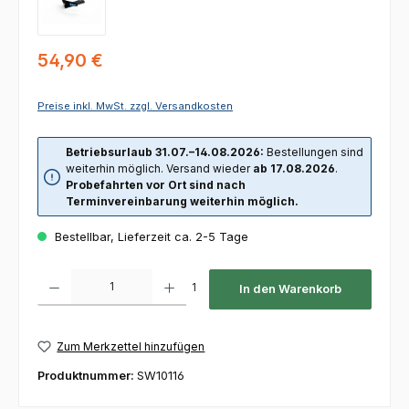
Regulärer Preis:
54,90 €
Preise inkl. MwSt. zzgl. Versandkosten
Betriebsurlaub 31.07.–14.08.2026:
Bestellungen sind
weiterhin möglich. Versand wieder
ab 17.08.2026
.
Probefahrten vor Ort sind nach
Terminvereinbarung weiterhin möglich.
Bestellbar, Lieferzeit ca. 2-5 Tage
Produkt Anzahl: Gib den gewünschten Wert ein oder benutze die Schaltfl
1
In den Warenkorb
Zum Merkzettel hinzufügen
Produktnummer:
SW10116