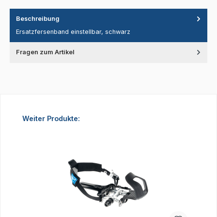
Beschreibung
Ersatzfersenband einstellbar, schwarz
Fragen zum Artikel
Produktgalerie überspringen
Weiter Produkte: