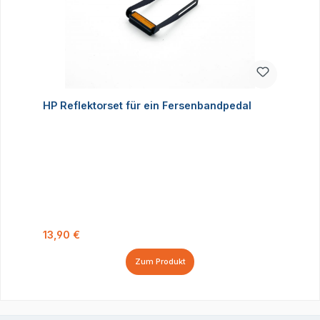
HP Reflektorset für ein Fersenbandpedal
Regulärer Preis:
13,90 €
Zum Produkt