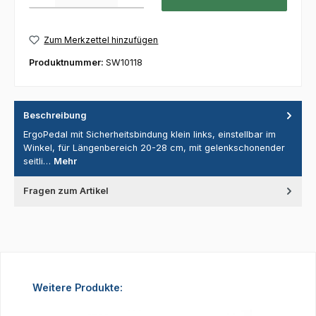
Zum Merkzettel hinzufügen
Produktnummer:
SW10118
Beschreibung
ErgoPedal mit Sicherheitsbindung klein links, einstellbar im
Winkel, für Längenbereich 20-28 cm, mit gelenkschonender
seitli…
Mehr
Fragen zum Artikel
Produktgalerie überspringen
Weitere Produkte: