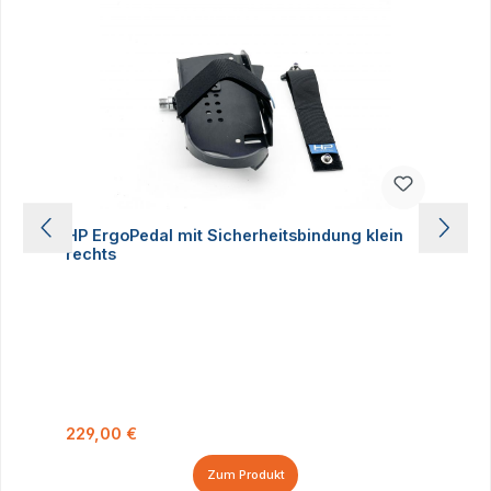
HP ErgoPedal mit Sicherheitsbindung klein
rechts
Regulärer Preis:
229,00 €
Zum Produkt