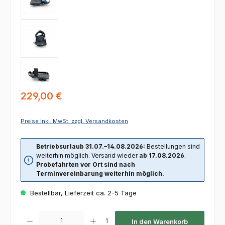
Regulärer Preis:
229,00 €
Preise inkl. MwSt. zzgl. Versandkosten
Betriebsurlaub 31.07.–14.08.2026:
Bestellungen sind
weiterhin möglich. Versand wieder
ab 17.08.2026
.
Probefahrten vor Ort sind nach
Terminvereinbarung weiterhin möglich.
Bestellbar, Lieferzeit ca. 2-5 Tage
Produkt Anzahl: Gib den gewünschten Wert ein oder benutze die Schaltfl
1
In den Warenkorb