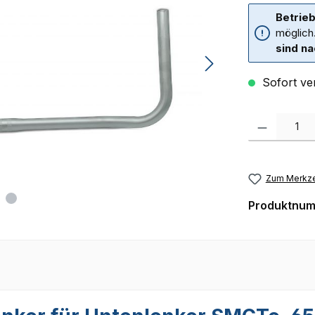
Betrieb
möglich
sind na
Sofort ver
Produkt Anzah
Zum Merkze
Produktnu