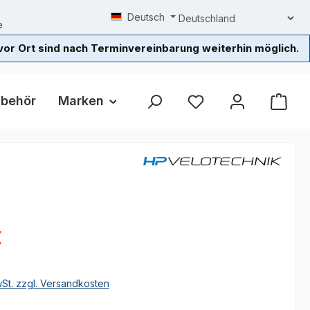
Deutsch
e
or Ort sind nach Terminvereinbarung weiterhin möglich.
ubehör
Marken
Beratung / Probefahrt
L
eis:
€
wSt. zzgl. Versandkosten