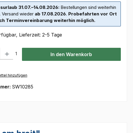
surlaub 31.07.–14.08.2026:
Bestellungen sind weiterhin
. Versand wieder
ab 17.08.2026
.
Probefahrten vor Ort
ch Terminvereinbarung weiterhin möglich.
fügbar, Lieferzeit: 2-5 Tage
l: Gib den gewünschten Wert ein oder benutze die Schaltflächen um
1
In den Warenkorb
ttel hinzufügen
mmer:
SW10285