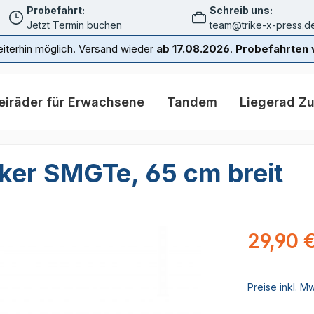
Probefahrt:
Schreib uns:
Jetzt Termin buchen
team@trike-x-press.d
iterhin möglich. Versand wieder
ab 17.08.2026
.
Probefahrten v
eiräder für Erwachsene
Tandem
Liegerad Z
ker SMGTe, 65 cm breit
Regulärer Pr
29,90 
Preise inkl. M