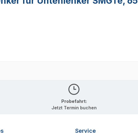
nker für Untenlenker SMGTe, 65
Probefahrt:
Jetzt Termin buchen
es
Service