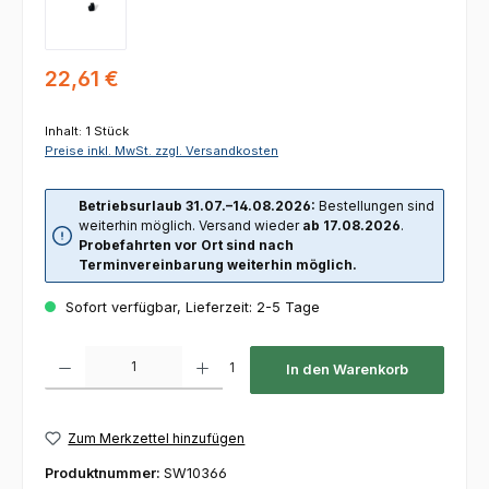
Regulärer Preis:
22,61 €
Inhalt:
1 Stück
Preise inkl. MwSt. zzgl. Versandkosten
Betriebsurlaub 31.07.–14.08.2026:
Bestellungen sind
weiterhin möglich. Versand wieder
ab 17.08.2026
.
Probefahrten vor Ort sind nach
Terminvereinbarung weiterhin möglich.
Sofort verfügbar, Lieferzeit: 2-5 Tage
Produkt Anzahl: Gib den gewünschten Wert ein oder benutze die Schaltfl
1
In den Warenkorb
Zum Merkzettel hinzufügen
Produktnummer:
SW10366