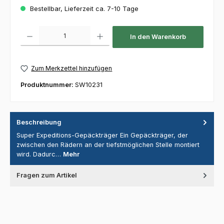
Bestellbar, Lieferzeit ca. 7-10 Tage
Produkt Anzahl: Gib den gewünschten Wert ein oder benutze die Schaltfl
In den Warenkorb
Zum Merkzettel hinzufügen
Produktnummer:
SW10231
Beschreibung
Super Expeditions-Gepäckträger Ein Gepäckträger, der
zwischen den Rädern an der tiefstmöglichen Stelle montiert
wird. Dadurc…
Mehr
Fragen zum Artikel