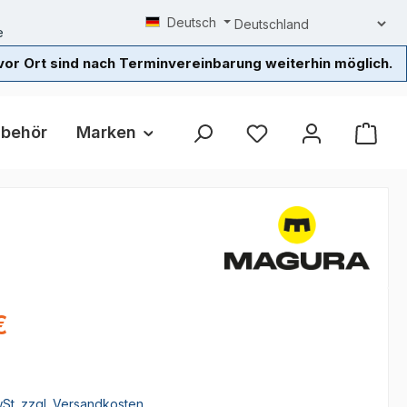
Deutsch
e
or Ort sind nach Terminvereinbarung weiterhin möglich.
ubehör
Marken
Beratung / Probefahrt
L
eis:
€
wSt. zzgl. Versandkosten