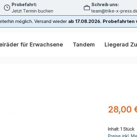
Probefahrt:
Schreib uns:
Jetzt Termin buchen
team@trike-x-press.d
iterhin möglich. Versand wieder
ab 17.08.2026
.
Probefahrten v
eiräder für Erwachsene
Tandem
Liegerad Z
Regulärer Pr
28,00 
Inhalt:
1 Stück
Preise inkl. M