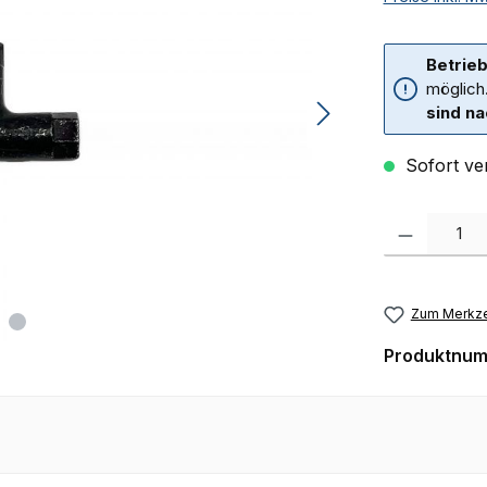
Betrieb
möglich
sind na
Sofort ver
Produkt Anzah
Zum Merkze
Produktnu