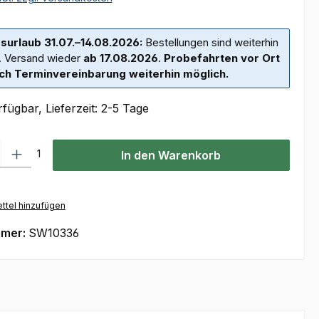
surlaub 31.07.–14.08.2026:
Bestellungen sind weiterhin
. Versand wieder
ab 17.08.2026
.
Probefahrten vor Ort
ch Terminvereinbarung weiterhin möglich.
fügbar, Lieferzeit: 2-5 Tage
l: Gib den gewünschten Wert ein oder benutze die Schaltflächen um
1
In den Warenkorb
ttel hinzufügen
mmer:
SW10336