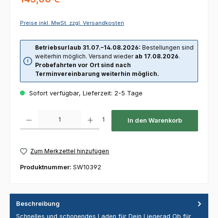
Preise inkl. MwSt. zzgl. Versandkosten
Betriebsurlaub 31.07.–14.08.2026:
Bestellungen sind
weiterhin möglich. Versand wieder
ab 17.08.2026
.
Probefahrten vor Ort sind nach
Terminvereinbarung weiterhin möglich.
Sofort verfügbar, Lieferzeit: 2-5 Tage
Produkt Anzahl: Gib den gewünschten Wert ein oder benutze die Schaltfl
1
In den Warenkorb
Zum Merkzettel hinzufügen
Produktnummer:
SW10392
Beschreibung
Schnelles und schonendes Laden für Dein Liegerad Ob für