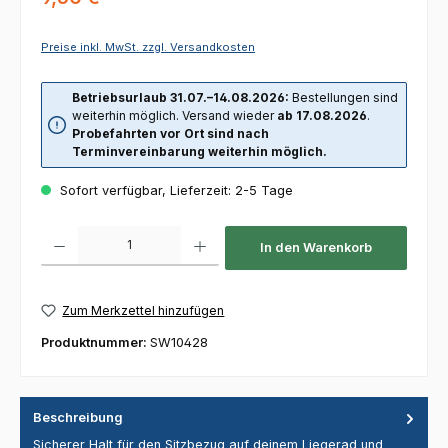
Preise inkl. MwSt. zzgl. Versandkosten
Betriebsurlaub 31.07.–14.08.2026:
Bestellungen sind
weiterhin möglich. Versand wieder
ab 17.08.2026
.
Probefahrten vor Ort sind nach
Terminvereinbarung weiterhin möglich.
Sofort verfügbar, Lieferzeit: 2-5 Tage
Produkt Anzahl: Gib den gewünschten Wert ein oder benutze die Schaltfl
In den Warenkorb
Zum Merkzettel hinzufügen
Produktnummer:
SW10428
Beschreibung
Sicherer Halt für den Sitzbezug auf deinem Liegerad und