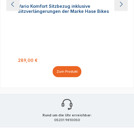
Vario Komfort Sitzbezug inklusive
Sitzverlängerungen der Marke Hase Bikes
Regulärer Preis:
289,00 €
Zum Produkt
Rund um die Uhr erreichbar:
05231 9810050