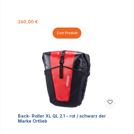
Regulärer Preis:
260,00 €
Zum Produkt
Back- Roller XL QL 2.1 – rot / schwarz der
Marke Ortlieb