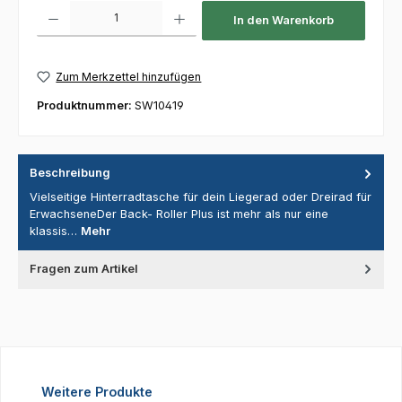
Produkt Anzahl: Gib den gewünschten Wert ein oder benutze die Schaltfl
In den Warenkorb
Zum Merkzettel hinzufügen
Produktnummer:
SW10419
Beschreibung
Vielseitige Hinterradtasche für dein Liegerad oder Dreirad für
ErwachseneDer Back- Roller Plus ist mehr als nur eine
klassis…
Mehr
Fragen zum Artikel
Produktgalerie überspringen
Weitere Produkte