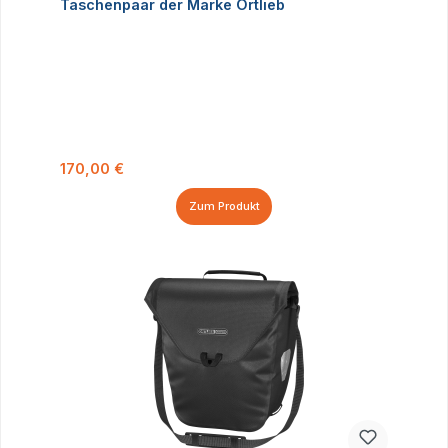
Taschenpaar der Marke Ortlieb
Regulärer Preis:
170,00 €
Zum Produkt