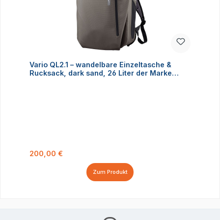
Vario QL2.1 – wandelbare Einzeltasche &
Rucksack, dark sand, 26 Liter der Marke
Ortlieb
Regulärer Preis:
200,00 €
Zum Produkt