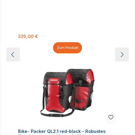
Regulärer Preis:
225,00 €
Zum Produkt
Bike- Packer QL2.1 red-black – Robustes