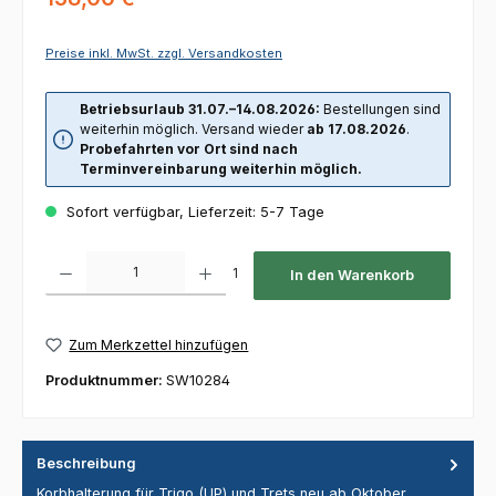
Preise inkl. MwSt. zzgl. Versandkosten
Betriebsurlaub 31.07.–14.08.2026:
Bestellungen sind
weiterhin möglich. Versand wieder
ab 17.08.2026
.
Probefahrten vor Ort sind nach
Terminvereinbarung weiterhin möglich.
Sofort verfügbar, Lieferzeit: 5-7 Tage
Produkt Anzahl: Gib den gewünschten Wert ein oder benutze die Schaltfl
1
In den Warenkorb
Zum Merkzettel hinzufügen
Produktnummer:
SW10284
Beschreibung
Korbhalterung für Trigo (UP) und Trets neu ab Oktober